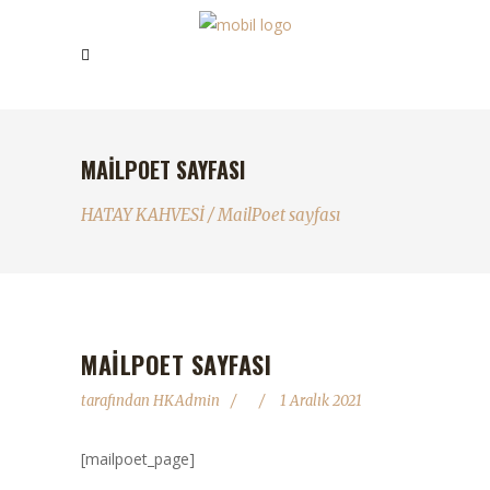
MAILPOET SAYFASI
HATAY KAHVESİ
/
MailPoet sayfası
MAILPOET SAYFASI
tarafından
HKAdmin
1 Aralık 2021
[mailpoet_page]