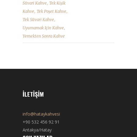
,
Süvari Kahve
Tek Kişik
,
,
Kahve
Tek Poşet Kahve
,
Tek Süvari Kahve
,
Uyumamak Için Kahve
Yemekten Sonra Kahve
İLETIŞIM
info@hataykahvesi
+90 532 456 92 91
Antakya/Hatay