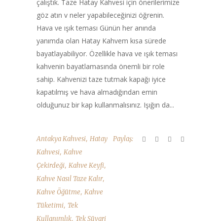
çalıştık. Taze Hatay Kahvesi için önerilerimize
göz atın v neler yapabileceğinizi öğrenin.
Hava ve ışık teması Günün her anında
yanımda olan Hatay Kahvem kısa sürede
bayatlayabiliyor. Özellikle hava ve ışık teması
kahvenin bayatlamasında önemli bir role
sahip. Kahvenizi taze tutmak kapağı iyice
kapatılmış ve hava almadığından emin
olduğunuz bir kap kullanmalısınız. Işığın da...
,
Antakya Kahvesi
Hatay
Paylaş:
,
Kahvesi
Kahve
,
,
Çekirdeği
Kahve Keyfi
,
Kahve Nasıl Taze Kalır
,
Kahve Öğütme
Kahve
,
Tüketimi
Tek
,
Kullanımlık
Tek Süvari