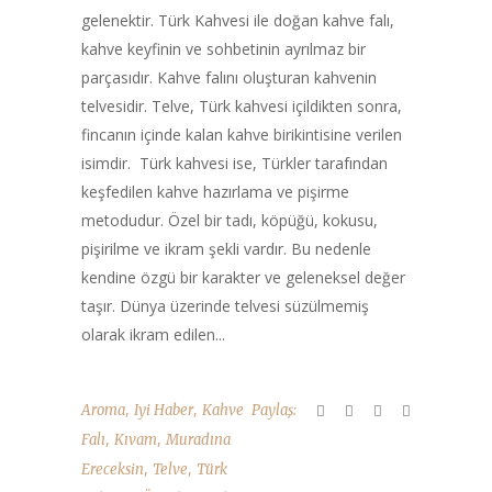
gelenektir. Türk Kahvesi ile doğan kahve falı,
kahve keyfinin ve sohbetinin ayrılmaz bir
parçasıdır. Kahve falını oluşturan kahvenin
telvesidir. Telve, Türk kahvesi içildikten sonra,
fincanın içinde kalan kahve birikintisine verilen
isimdir. Türk kahvesi ise, Türkler tarafından
keşfedilen kahve hazırlama ve pişirme
metodudur. Özel bir tadı, köpüğü, kokusu,
pişirilme ve ikram şekli vardır. Bu nedenle
kendine özgü bir karakter ve geleneksel değer
taşır. Dünya üzerinde telvesi süzülmemiş
olarak ikram edilen...
,
,
Aroma
Iyi Haber
Kahve
Paylaş:
,
,
Falı
Kıvam
Muradına
,
,
Ereceksin
Telve
Türk