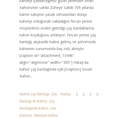
kahveyi içebileceğimiz güzel yerlerden Affan
Kahvesi’nin sahibi Züheyir Sahilli 70’li yıllarda
kahve satışının yasak olmasından dolayı
kahveyi önlüğünde sakladığını fincan yerine
müşterilerin evden getirdiği çay bardaklarına
kahve koyduğunu anlatıyor. Fincan yerine çay
bardağı alışkanlık haline gelmiş ve şehrimizde
kahvenin sunumunda baş rolü almıştır.
[caption id="attachment_13446"
align="alignnone" width="300"] Hatay'da
kahve çay bardağında içilir.[/caption] Süvari
Kahve...
,
Baskılı Çay Bardağı
Çay
Paylaş:
,
Bardağı Ve Kahve
Çay
,
Bardağında Kahve
Gar
,
Kahvesi
Hatayda Kahve